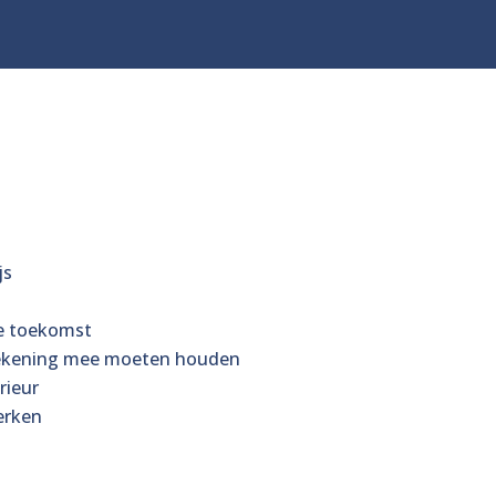
js
e toekomst
rekening mee moeten houden
rieur
erken